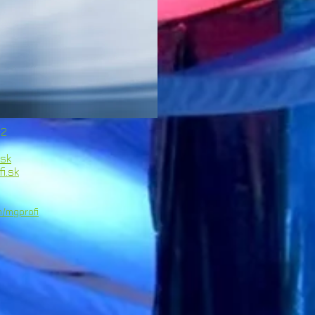
2
sk
i.sk
/mgprofi