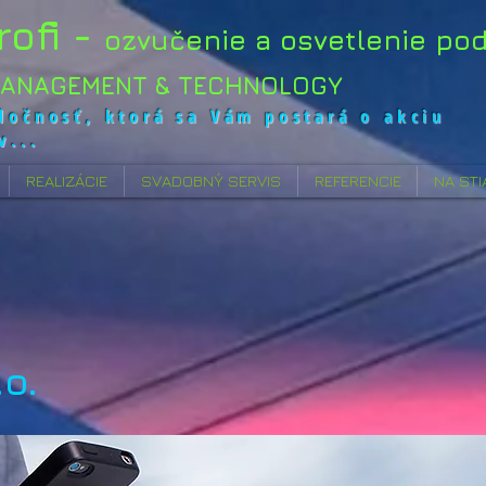
rofi -
ozvučenie a osvetlenie pod
MANAGEMENT & TECHNOLOGY
ločnosť, ktorá sa Vám postará o akciu
v...
REALIZÁCIE
SVADOBNÝ SERVIS
REFERENCIE
NA STI
.o.