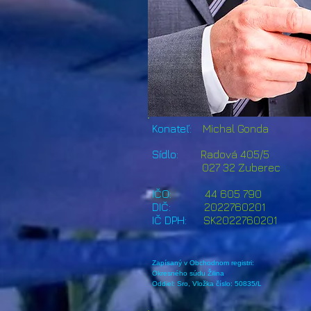
Konateľ:
Michal Gonda
Sídlo:
Radová 405/5
027 32 Zuberec
IČO:
44 605 790
DIČ:
202276020
IČ DPH:
SK2022760201
Zapísaný v Obchodnom registri:
Okresného súdu Žilina
Oddiel: Sro, Vložka číslo: 50835/L