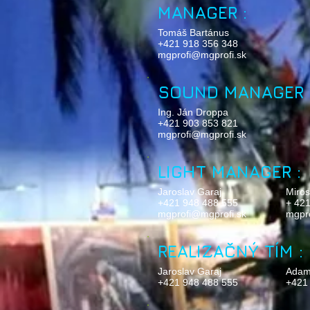
MANAGER :
Tomáš Bartánus
+421 918 356 348
mgprofi@mgprofi.sk
SOUND MANAGER 
Ing. Ján Droppa
+421 903 853 821
mgprofi@mgprofi.sk
LIGHT MANAGER :
Jaroslav Garaj
Miros
+421 948 488 555
+ 42
mgprofi@mgprofi.sk
mgpr
REALIZAČNÝ TÍM :
Jaroslav Garaj
Adam
+421 948 488 555
+421