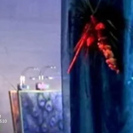
f
 510