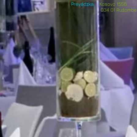
Prevádzka:
Kosovo 155
ec
034 01 Ružombe
7
va