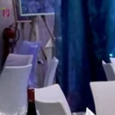
6
rok