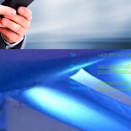
Tel:
+421 915 827 03
Mail:
gonda@mgprofi.
mgprofi@mgprof
Web:
www.mgprofi.sk
1
Facebook:
www.facebook.com