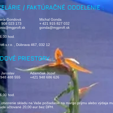
ELÁRIE / FAKTÚRAČNÉ ODDELENIE :
aela Gondová
Michal Gonda
1 908 023 173
+ 421 915 827 032
ova@mgprofi.sk
gonda@mgprofi.sk
6,00 hod.
i s.r.o. , Dúbrava 467, 032 12
DOVÉ PRIESTORY :
 Jaroslav
Adamčiak Jozef
 948 488 555
+421 948 686 626
6,00 hod.
+ otvorenie skladu na Vaše požiadanie na margo prijmu alebo výdaja ma
bude učtované 20,00 eur bez DPH.