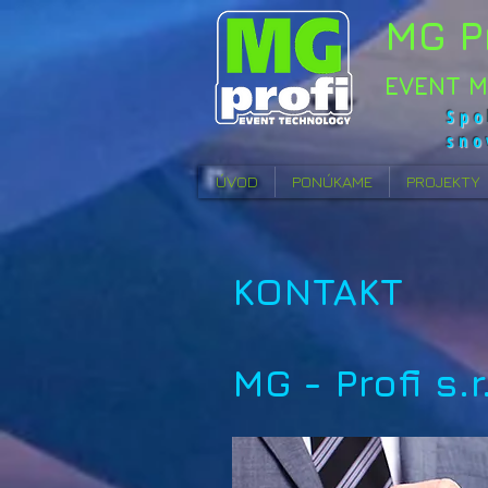
MG P
EVENT 
Spo
sno
ÚVOD
PONÚKAME
PROJEKTY
KONTAKT
MG - Profi s.r