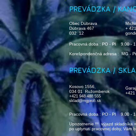
PREVÁDZKA / KANC
Obec Dúbrava
Mich
Dúbrava 467
+ 42
032 12
gond
Pracovná doba : PO - PI 9,00 - 1
Korešpondenčná adresa : MG - Prof
PREVÁDZKA / SKLA
Kosovo 1556,
Garaj
034 01 Ružomberok
+421
+421 948 488 555
sklad@mgprofi.sk
Pracovná doba : PO - PI 9,00 - 1
Upozornenie !!! výjazd skladníka 
po uplynutí pracovnej doby, Vám 