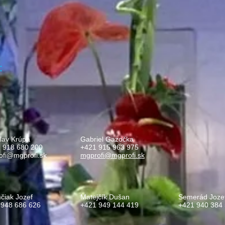
:
lav Krúpa
Gabriel Gazočka
1 918 680 200
+421 915 963 975
ofi@mgprofi.sk
mgprofi@mgprofi.sk
čiak Jozef
Matejčík Dušan
Semerád Joze
 948 686 626
+421 949 144 419
+421 940 384