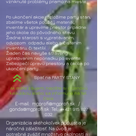
vzniknuté problémy priamo na mieste.
Po ukončení akcie rozložíme party stan,
zbalíme všetok použitý materiál,
inventár a upravíme priestor prípadne
jeho okolie do pôvodného stavu.
Žiadne starosti s vypratávaním,
odvozom odpadu alebo s čistením
inventáru, či textílií.
Žiaden čas navyše strávený
upratovaním neporiadku po evente.
Zabezpečí úpravu priestoru a okolia po
ukončení party...
Späť na PARTY STANY
Ak máte záujem, napíšte si o cenovú
kalkuláciu alebo sa informujte na tel.
čísle:
E-mail:
mgprofi@mgprofi.sk
/
gonda@mgprofi.sk
Tel:
+421 915 827
032
Organizácia akéhokoľvek podujatia je
náročná záležitosť. Na úvod je
potrebné zvážiť množstvo okolností a