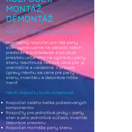
MONTÁŽ,
DEMONTÁŽ
Návrh a realizácia party stanu
Orientačný rozpočet pre Váš party
stan vypracujeme na základe Vašich
predstáv a požiadaviek a situácie
priestoru určeného na výstavbu party
stanu. Navrhnutá celková cena pre je
orientačná a variabilná. V prípade
úpravy návrhu sa cena pre party
stanu, inventáru a dekorácie môže
meniť.
Návrh rozpočtu bude obsahovať:
Rozpočet celého balíka požadovaných
komponentov
Rozpočty pre jednotlivé prvky – party
stan a jeho jednotlivé súčasti, inventár,
dekorácie priestoru
Rozpočet montáže party stanu,