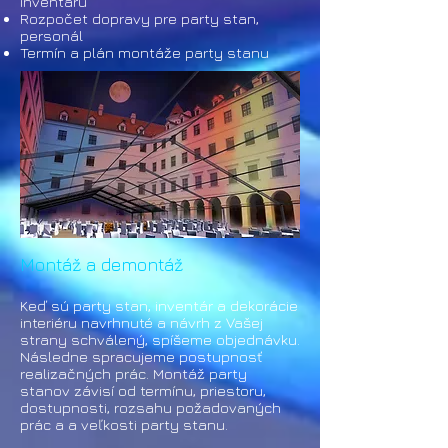
inventáru
Rozpočet dopravy pre party stan,
personál
Termín a plán montáže party stanu
Montáž a demontáž
Keď sú party stan, inventár a dekorácie
interiéru navrhnuté a návrh z Vašej
strany schválený, spíšeme objednávku.
Následne spracujeme postupnosť
realizačných prác. Montáž party
stanov závisí od termínu, priestoru,
dostupnosti, rozsahu požadovaných
prác a a veľkosti party stanu.