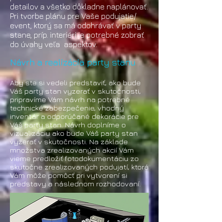
detailov a všetko dôkladne naplánovať.
Pri tvorbe plánu pre Vaše podujatie/
event, ktorý sa má odohrávať v party
stane, príp. interiéri je potrebné zobrať
do úvahy veľa aspektov.
Návrh a realizácia party stanu
Aby ste si vedeli predstaviť, ako bude
Váš party stan vyzerať v skutočnosti,
pripravíme Vám návrh na potrebné
technické zabezpečenie, vhodný
inventár a odporúčané dekorácie pre
Váš party stan. Návrh doplníme o
vizualizáciu ako bude Váš party stan
vyzerať v skutočnosti. Na základe
množstva zrealizovaných akcií Vám
vieme predložiť fotodokumentáciu zo
skutočne zrealizovaných podujatí, ktorá
Vám môže pomôcť pri vytvorení si
predstavy a následnom rozhodovaní.