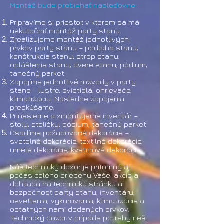
Montáž bude prebiehať nasledovne:
Pripravíme si priestor, v ktorom sa má
uskutočniť montáž party stanu.
Zrealizujeme montáž jednotlivých
prvkov party stanu – podlaha stanu,
konštrukcia stanu, strop stanu,
opláštenie stanu, dvere stanu, pódium,
tanečný parket.
Zapojíme jednotlivé rozvody v party
stane - lustre, svietidlá, ohrievače,
klimatizáciu. Následne zapojenia
preskúšame.
Prinesieme a zmontujeme inventár –
stoly, stoličky, pódium, tanečný parket.
Osadíme požadované dekorácie –
svetelné dekorácie, textilné dekorácie,
umelé dekorácie, kvetinové dekorácie.
​Náš technický dozor je prítomný aj
počas celého priebehu Vašej akcie a
dohliada na technickú stránku a
bezpečnosť party stanu, inventáru,
osvetlenia, vykurovania, klimatizácie a
ostatných nami dodaných prvkov.
Technický dozor v prípade potreby rieši