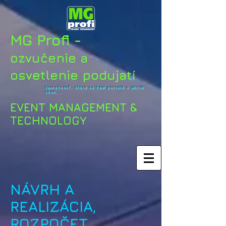
MG Profi -
ozvučenie a
osvetlenie podujatí
Spoločnosť, ktorá sa Vám postará o akciu
snov...
EVENT MANAGEMENT &
TECHNOLOGY
NÁVRH A
REALIZÁCIA,
ROZPOČET,