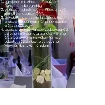
Vyhlásenie o zhode na použité
pyrotechnické výrobky
Preukazy odpaľovača ohňostrojov č.
1364/98 a 1230/97.
Osvedčenie o odbornej spôsobilosti na
prácu s výbušninami č. 326646/2003
a č. 326647/200
Údaje o zamestnancov zodpovedných
za plnenie predmetu ponuky vrátane
čísla oprávnenia na výkon funkcie
odpaľovača ohňostrojov vydané
Hlavným banským úradom.