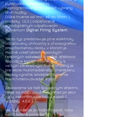
pyrohudobný ohňostroj,
naprogramovaný na vopred vybraný
druh hudby.
Dĺžka trvania od 1min. až do 10min. (
obrázky 1,2,3 ) odpaľovaná
pyrodigitálnym odpaľovacím
systémom
Digital Firing System
.
Tento typ predstavuje plne elektricky
odpaľovaný ohňostroj s choreografiou
prispôsobenou okoliu, v ktorom je
možné vidieť okrem klasických
farebných sekvencií aj veľké efektovo
špeciálne kombinované scény s
veľkým záverečným finále. Vhodný je
pre akcie multimediálneho charakteru,
oslavy výročia, silvester,otvorenia
firiem,hotelov,divadiel a pod.
Zaoberáme sa tiež špeciálnymi efektmi,
ktoré sa môžu použiť napríklad pri akcii
typu -rekonštrukcie bojov a pod. (
obrázky 4,5,6 )
Na vyžiadaňje je možné zaslať tieto
náležitosti a potvrdenia :