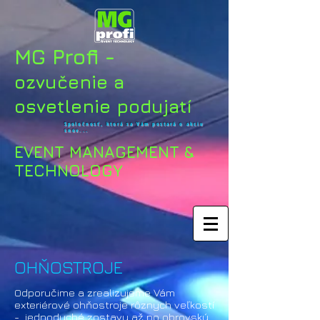
MG Profi -
ozvučenie a
osvetlenie podujatí
Spoločnosť, ktorá sa Vám postará o akciu
snov...
EVENT MANAGEMENT &
TECHNOLOGY
OHŇOSTROJE
Odporučime a zrealizujeme Vám
exteriérové ohňostroje rôznych veľkostí
- jednoduché zostavy až po obrovský