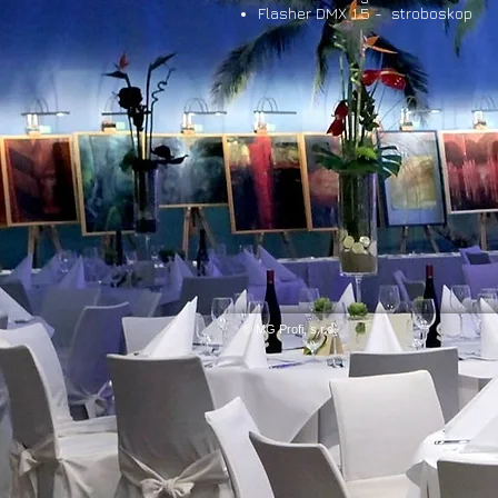
Flasher DMX 1.5 - stroboskop
© MG Profi, s.r.o.