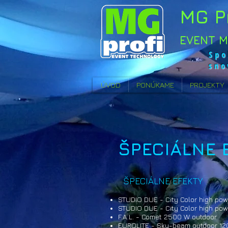
MG P
EVENT 
Spo
sno
ÚVOD
PONÚKAME
PROJEKTY
ŠPECIÁLNE 
ŠPECIÁLNE EFEKTY
STUDIO DUE - City Color high po
STUDIO DUE - City Color high pow
F.A.L. - Comet 2500 W outdoor
EUROLITE - Sky-beam outdoor 12