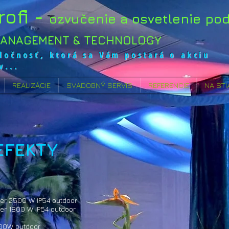
rofi -
ozvučenie a osvetlenie pod
MANAGEMENT & TECHNOLOGY
ločnosť, ktorá sa Vám postará o akciu
v...
REALIZÁCIE
SVADOBNÝ SERVIS
REFERENCIE
NA STI
EFEKTY
wer 2500 W IP54 outdoor
er 1800 W IP54 outdoor
00W outdoor